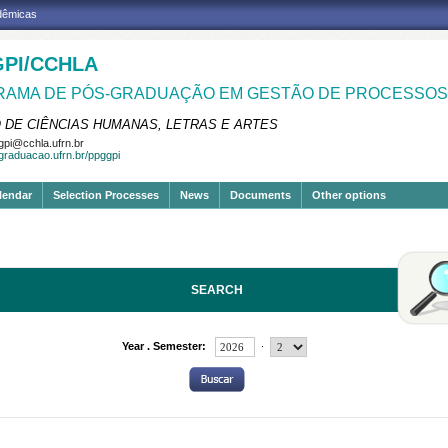
adêmicas
PI/CCHLA
AMA DE PÓS-GRADUAÇÃO EM GESTÃO DE PROCESSOS 
 DE CIÊNCIAS HUMANAS, LETRAS E ARTES
pi@cchla.ufrn.br
sgraduacao.ufrn.br/ppggpi
lendar
Selection Processes
News
Documents
Other options
SEARCH
.
Year . Semester: