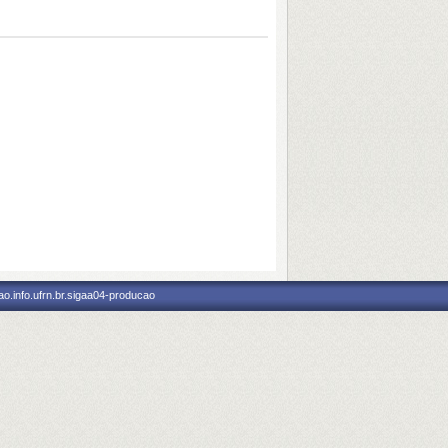
o.info.ufrn.br.sigaa04-producao