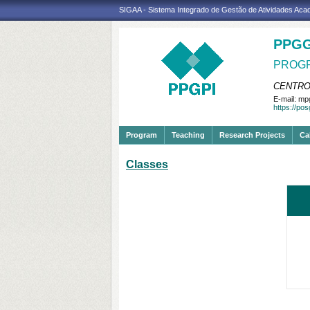
SIGAA - Sistema Integrado de Gestão de Atividades Ac
PPGG
PROGR
CENTRO
E-mail:
mpg
https://po
Program
Teaching
Research Projects
Ca
Classes