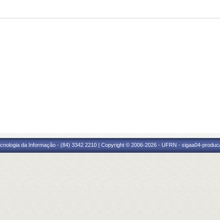
cnologia da Informação - (84) 3342 2210 | Copyright © 2006-2026 - UFRN - sigaa04-produca