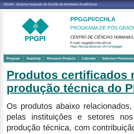
SIGAA - Sistema Integrado de Gestão de Atividades Acadêmicas
PPGGPI/CCHLA
PROGRAMA DE PÓS-GRADU
CENTRO DE CIÊNCIAS HUMANAS,
E-mail:
mpgpi@cchla.ufrn.br
https://posgraduacao.ufrn.br/ppggpi
Program
Teaching
Research Projects
Calendar
Selection Processes
Produtos certificados
produção técnica do 
Os produtos abaixo relacionados,
pelas instituições e setores no
produção técnica, com contribuição