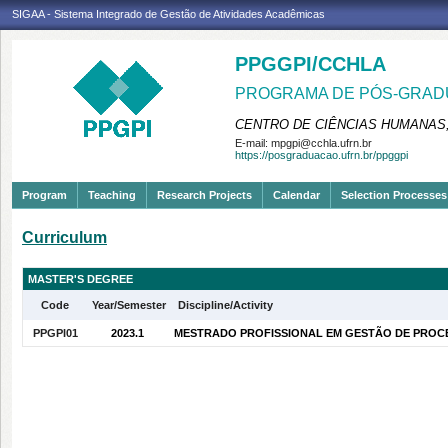
SIGAA - Sistema Integrado de Gestão de Atividades Acadêmicas
PPGGPI/CCHLA
PROGRAMA DE PÓS-GRADU
CENTRO DE CIÊNCIAS HUMANAS,
E-mail:
mpgpi@cchla.ufrn.br
https://posgraduacao.ufrn.br/ppggpi
Program
Teaching
Research Projects
Calendar
Selection Processes
Curriculum
MASTER'S DEGREE
Code
Year/Semester
Discipline/Activity
PPGPI01
2023.1
MESTRADO PROFISSIONAL EM GESTÃO DE PROCESS