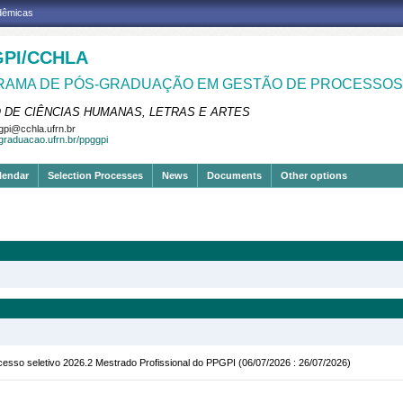
adêmicas
PI/CCHLA
AMA DE PÓS-GRADUAÇÃO EM GESTÃO DE PROCESSOS 
 DE CIÊNCIAS HUMANAS, LETRAS E ARTES
pi@cchla.ufrn.br
sgraduacao.ufrn.br/ppggpi
lendar
Selection Processes
News
Documents
Other options
rocesso seletivo 2026.2 Mestrado Profissional do PPGPI
(06/07/2026 : 26/07/2026)