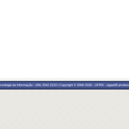
cnologia da Informação - (84) 3342 2210 | Copyright © 2006-2026 - UFRN - sigaa06-produca