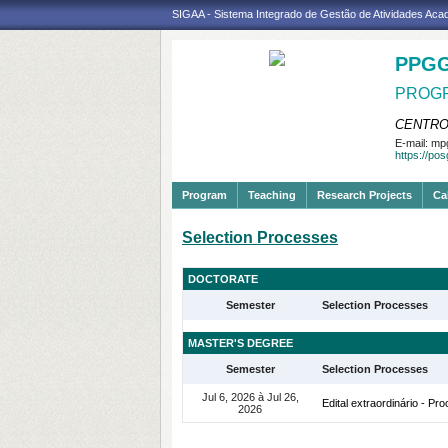
SIGAA - Sistema Integrado de Gestão de Atividades Ac
PPGG
PROGR
CENTRO
E-mail:
mpg
https://po
Program
Teaching
Research Projects
Ca
Selection Processes
DOCTORATE
Semester
Selection Processes
MASTER'S DEGREE
Semester
Selection Processes
Jul 6, 2026 à Jul 26,
Edital extraordinário - P
2026