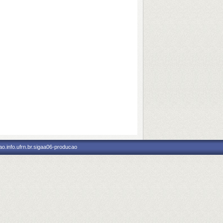
o.info.ufrn.br.sigaa06-producao