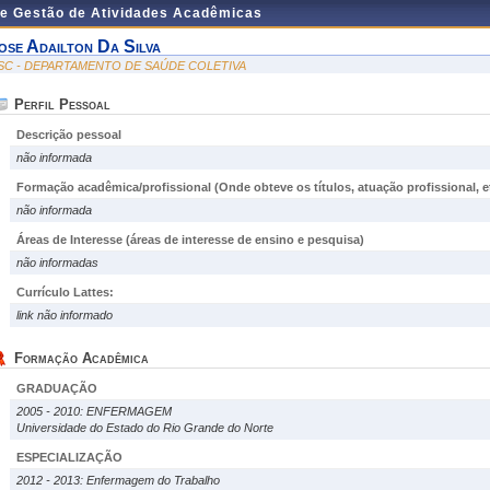
de Gestão de Atividades Acadêmicas
ose Adailton Da Silva
SC - DEPARTAMENTO DE SAÚDE COLETIVA
Perfil Pessoal
Descrição pessoal
não informada
Formação acadêmica/profissional (Onde obteve os títulos, atuação profissional, et
não informada
Áreas de Interesse
(áreas de interesse de ensino e pesquisa)
não informadas
Currículo Lattes:
link não informado
Formação Acadêmica
GRADUAÇÃO
2005 - 2010: ENFERMAGEM
Universidade do Estado do Rio Grande do Norte
ESPECIALIZAÇÃO
2012 - 2013: Enfermagem do Trabalho