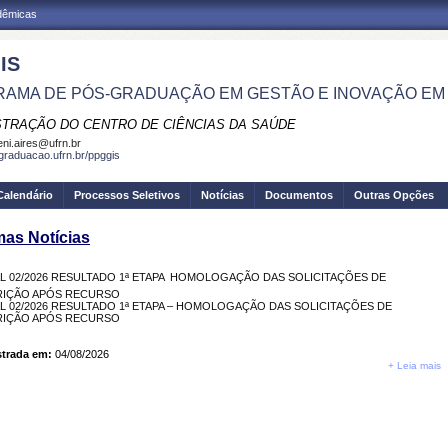
adêmicas
IS
AMA DE PÓS-GRADUAÇÃO EM GESTÃO E INOVAÇÃO EM
STRAÇÃO DO CENTRO DE CIÊNCIAS DA SAÚDE
eni.aires@ufrn.br
sgraduacao.ufrn.br/ppggis
Calendário
Processos Seletivos
Notícias
Documentos
Outras Opções
mas Notícias
AL 02/2026 RESULTADO 1ª ETAPA  HOMOLOGAÇÃO DAS SOLICITAÇÕES DE
RIÇÃO APÓS RECURSO
AL 02/2026 RESULTADO 1ª ETAPA – HOMOLOGAÇÃO DAS SOLICITAÇÕES DE
RIÇÃO APÓS RECURSO
trada em:
04/08/2026
+ Leia mais