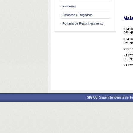
· Parcerias
· Patentes e Registros
Mais
· Portaria de Reconhecimento
»
04/08
DE I
»
04/08
DE I
»
31/07
»
31/07
DE IN
»
31/07
SIGAA | Superintendência de Te