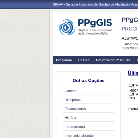
SIGAA - Sistema Integrado de Gestão de Atividades Ac
PPgG
PROGR
ADMINI
E-mail:
hel
https://po
Programa
Ensino
Projetos de Pesquisa
Últi
Outras Opções
EDIT
INSC
· Contato
EDIT
INSC
· Disciplinas
· Financiadores
Cadas
· História
· Infraestrutura
· Internacionalização