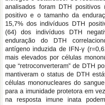
analisados foram DTH positivos 
positivo e o tamanho da endura
15,7% dos indivíduos DTH positi
(64) dos indivíduos DTH negat
enduração do DTH correlaciono
antígeno induzida de IFN-γ (r=0,
mais elevados por células mononu
que “retroconverteram” de DTH pos
mantiveram o status de DTH estáv
células mononucleares do sangue 
para a imunidade protetora em vez
na resposta imune inata podem