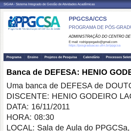
SIGAA - Sistema Integrado de Gestão de Atividades Acadêmicas
PPGCSA/CCS
PROGRAMA DE PÓS-GRADU
ADMINISTRAÇÃO DO CENTRO DE
E-mail:
rodrigopegado@gmail.com
https://posgraduacao.ufrn.br/ppgcsa
Programa
Ensino
Projetos de Pesquisa
Calendário
Processos Selet
Banca de DEFESA: HENIO GO
Uma banca de DEFESA de DOUTOR
DISCENTE: HENIO GODEIRO L
DATA: 16/11/2011
HORA: 08:30
LOCAL: Sala de Aula do PPGCSa,