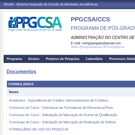
SIGAA - Sistema Integrado de Gestão de Atividades Acadêmicas
PPGCSA/CCS
PROGRAMA DE PÓS-GRADU
ADMINISTRAÇÃO DO CENTRO DE
E-mail:
rodrigopegado@gmail.com
https://posgraduacao.ufrn.br/ppgcsa
Programa
Ensino
Projetos de Pesquisa
Calendário
Processos Selet
Documentos
FORMULÁRIOS
Nome
Academico - Equivalência de Créditos (Aproveitamento de Créditos)
Conclusao de Curso - Orientacao de Formatacao de Dissertacao/Tese
Conclusao de Curso - Solicitação de Marcação de Exame de Qualificação
Conclusao de Curso - Solicitação de Marcação de Realização de Defesa
FORMULÁRIO DE USO DO PESQCLIN