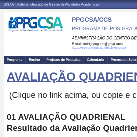
SIGAA - Sistema Integrado de Gestão de Atividades Acadêmicas
PPGCSA/CCS
PROGRAMA DE PÓS-GRADU
ADMINISTRAÇÃO DO CENTRO DE
E-mail:
rodrigopegado@gmail.com
https://posgraduacao.ufrn.br/ppgcsa
Programa
Ensino
Projetos de Pesquisa
Calendário
Processos Selet
AVALIAÇÃO QUADRIE
(Clique no link acima, ou copie e
01 AVALIAÇÃO QUADRIENAL
Resultado da Avaliação Quadrie