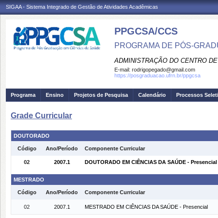
SIGAA - Sistema Integrado de Gestão de Atividades Acadêmicas
PPGCSA/CCS
PROGRAMA DE PÓS-GRADU
ADMINISTRAÇÃO DO CENTRO DE
E-mail:
rodrigopegado@gmail.com
https://posgraduacao.ufrn.br/ppgcsa
Programa
Ensino
Projetos de Pesquisa
Calendário
Processos Selet
Grade Curricular
DOUTORADO
Código
Ano/Período
Componente Curricular
02
2007.1
DOUTORADO EM CIÊNCIAS DA SAÚDE - Presencial
MESTRADO
Código
Ano/Período
Componente Curricular
02
2007.1
MESTRADO EM CIÊNCIAS DA SAÚDE - Presencial