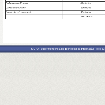
C
ad
a
M
emb
r
o
E
xt
e
r
n
o
30
m
in
u
t
o
s
C
ad
a
M
emb
r
o
In
t
e
r
n
o
30
m
in
u
t
o
s
C
onc
lus
ã
o
e
E
n
c
e
rr
amen
to
15
m
in
u
t
o
s
To
t
al
2
h
oras
SIGAA | Superintendência de Tecnologia da Informação - (84) 3