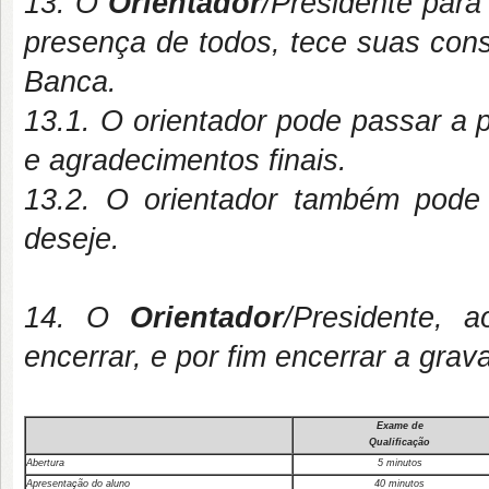
13. O
Orientador
/Presidente para
presença de todos, tece suas cons
Banca.
13.1. O orientador pode passar a 
e agradecimentos finais.
13.2. O orientador também pode 
deseje.
14. O
Orientador
/Presidente, 
encerrar, e por fim encerrar a grav
Exame de
Qualificação
Ab
e
r
t
u
r
a
5
m
in
u
t
o
s
Ap
r
e
s
en
t
açã
o
d
o
a
lu
n
o
40
m
in
u
t
o
s