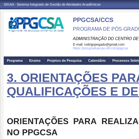
SIGAA - Sistema Integrado de Gestão de Atividades Acadêmicas
PPGCSA/CCS
PROGRAMA DE PÓS-GRADU
ADMINISTRAÇÃO DO CENTRO DE
E-mail:
rodrigopegado@gmail.com
https://posgraduacao.ufrn.br/ppgcsa
Programa
Ensino
Projetos de Pesquisa
Calendário
Processos Selet
3. ORIENTAÇÕES PAR
QUALIFICAÇÕES E D
ORIENTAÇÕES PARA REALIZ
NO PPGCSA