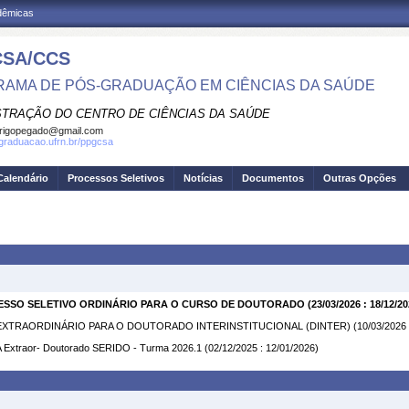
adêmicas
SA/CCS
AMA DE PÓS-GRADUAÇÃO EM CIÊNCIAS DA SAÚDE
STRAÇÃO DO CENTRO DE CIÊNCIAS DA SAÚDE
rigopegado@gmail.com
sgraduacao.ufrn.br/ppgcsa
Calendário
Processos Seletivos
Notícias
Documentos
Outras Opções
OCESSO SELETIVO ORDINÁRIO PARA O CURSO DE DOUTORADO
(23/03/2026 : 18/12/20
XTRAORDINÁRIO PARA O DOUTORADO INTERINSTITUCIONAL (DINTER)
(10/03/2026 
 Extraor- Doutorado SERIDO - Turma 2026.1
(02/12/2025 : 12/01/2026)