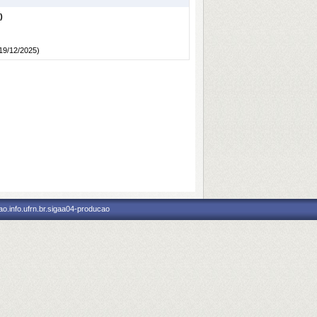
)
 19/12/2025)
o.info.ufrn.br.sigaa04-producao