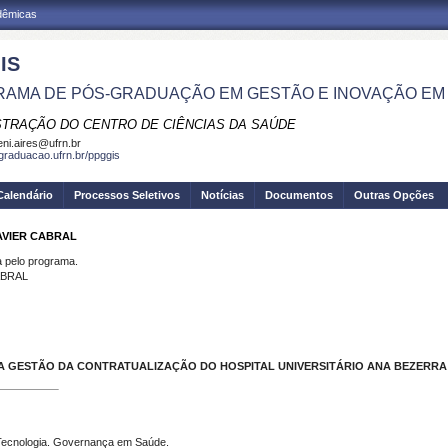
adêmicas
IS
AMA DE PÓS-GRADUAÇÃO EM GESTÃO E INOVAÇÃO EM
STRAÇÃO DO CENTRO DE CIÊNCIAS DA SAÚDE
eni.aires@ufrn.br
sgraduacao.ufrn.br/ppggis
Calendário
Processos Seletivos
Notícias
Documentos
Outras Opções
AVIER CABRAL
pelo programa.
ABRAL
 GESTÃO DA CONTRATUALIZAÇÃO DO HOSPITAL UNIVERSITÁRIO ANA BEZERRA 
. Tecnologia. Governança em Saúde.