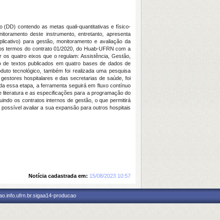
 (DD) contendo as metas quali-quantitativas e físico-
itoramento deste instrumento, entretanto, apresenta
icativo) para gestão, monitoramento e avaliação da
a nos termos do contrato 01/2020, do Huab-UFRN com a
 os quatro eixos que o regulam: Assistência, Gestão,
ção de textos publicados em quatro bases de dados de
duto tecnológico, também foi realizada uma pesquisa
estores hospitalares e das secretarias de saúde, foi
da essa etapa, a ferramenta seguirá em fluxo contínuo
de literatura e as especificações para a programação do
indo os contratos internos de gestão, o que permitirá
possível avaliar a sua expansão para outros hospitais
Notícia cadastrada em:
15/08/2023 10:57
o.info.ufrn.br.sigaa14-producao