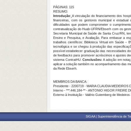
PÁGINAS: 115
RESUMO:
Introdução
:
A vinculação do financiamento dos hospi
financeiras, com os gestores municipal e estadual 
dificuldades que podem comprometer o cumprimen
contratualização do Huab-UFRN/Ebserh com os ges
Secretaria Municipal de Saúde de Santa Cruz/RN, ten
Ensino e Pesquisa, e Avaliação. Para embasar a espe
trabalhos científicos: Biblioteca Virtual em Saúde
tecnológica e se chegou à produção das especificaçõ
possível estabelecer graduação das necessidades dos 
de feedbacks para promover acréscimos e ajustes de
sistema ContratHU.
Conclusões:
A adoção em notação
aplicar a solução também no acompanhamento das metas
da Rede Ebserh.
MEMBROS DA BANCA:
Presidente - 2200719 - MARIA CLAUDIA MEDEIRO
Interno - ***.446.184-** - ANTONIO HIGOR FREIRE 
Externo à Instituição - Valério Gutemberg de Medeiros
SIGAA | Superintendência de Te