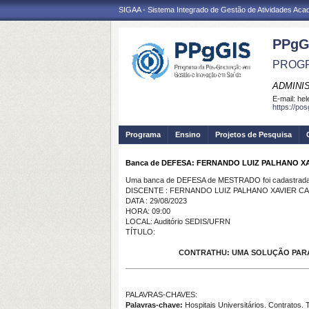
SIGAA - Sistema Integrado de Gestão de Atividades Ac
PPgG
PROGR
ADMINI
E-mail:
hel
https://po
Programa
Ensino
Projetos de Pesquisa
Banca de DEFESA: FERNANDO LUIZ PALHANO X
Uma banca de DEFESA de MESTRADO foi cadastrada 
DISCENTE : FERNANDO LUIZ PALHANO XAVIER C
DATA : 29/08/2023
HORA: 09:00
LOCAL: Auditório SEDIS/UFRN
TÍTULO:
CONTRATHU: UMA SOLUÇÃO PARA
PALAVRAS-CHAVES:
Palavras-chave:
Hospitais Universitários. Contratos