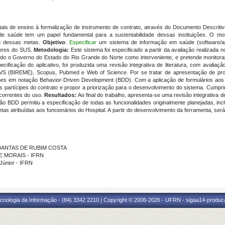
tais de ensino à formalização de instrumento de contrato, através do Documento Descritivo
de saúde tem um papel fundamental para a sustentabilidade dessas instituições. O mon
to dessas metas.
Objetivo
:
Especificar
um sistema de informação em saúde (software/apl
tores do SUS.
Metodologia:
Este sistema foi especificado a partir da avaliação realizad
do o Governo do Estado do Rio Grande do Norte como interveniente, e pretende monitorar
cificação do aplicativo, foi produzida uma revisão integrativa de literatura, com avalia
 – BVS (BIREME), Scopus, Pubmed e Web of Science. Por se tratar de apresentação de pro
es em notação Behavior-Driven Development (BDD). Com a aplicação de formulários aos g
partícipes do contrato e propor a priorização para o desenvolvimento do sistema. Cumpri
correntes do uso.
Resultados:
Ao final do trabalho, apresenta-se uma revisão integrativa 
 BDD permitiu a especificação de todas as funcionalidades originalmente planejadas, inclu
 atribuídas aos funcionários do Hospital. A partir do desenvolvimento da ferramenta, será 
S DANTAS DE RUBIM COSTA
DE MORAIS - IFRN
 Júnior - IFRN
cnologia da Informação - (84) 3342 2210 | Copyright © 2006-2026 - UFRN - sigaa14-produca