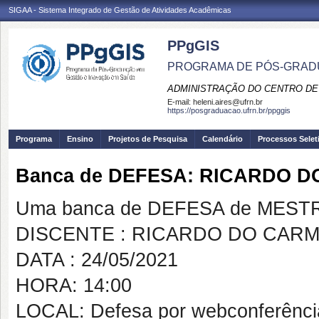
SIGAA - Sistema Integrado de Gestão de Atividades Acadêmicas
PPgGIS
PROGRAMA DE PÓS-GRAD
ADMINISTRAÇÃO DO CENTRO DE
E-mail:
heleni.aires@ufrn.br
https://posgraduacao.ufrn.br/ppggis
Programa
Ensino
Projetos de Pesquisa
Calendário
Processos Selet
Banca de DEFESA: RICARDO D
Uma banca de DEFESA de MESTRAD
DISCENTE : RICARDO DO CARM
DATA : 24/05/2021
HORA: 14:00
LOCAL: Defesa por webconferênci