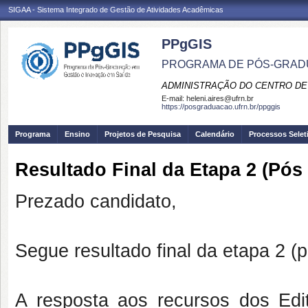
SIGAA - Sistema Integrado de Gestão de Atividades Acadêmicas
PPgGIS
PROGRAMA DE PÓS-GRAD
ADMINISTRAÇÃO DO CENTRO DE
E-mail:
heleni.aires@ufrn.br
https://posgraduacao.ufrn.br/ppggis
Programa
Ensino
Projetos de Pesquisa
Calendário
Processos Selet
Resultado Final da Etapa 2 (Pós 
Prezado candidato,
Segue resultado final da etapa 2 (
A resposta aos recursos dos Edit