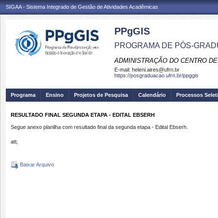
SIGAA - Sistema Integrado de Gestão de Atividades Acadêmicas
PPgGIS
PROGRAMA DE PÓS-GRAD
ADMINISTRAÇÃO DO CENTRO DE
E-mail:
heleni.aires@ufrn.br
https://posgraduacao.ufrn.br/ppggis
Programa
Ensino
Projetos de Pesquisa
Calendário
Processos Selet
RESULTADO FINAL SEGUNDA ETAPA - EDITAL EBSERH
Segue anexo planilha com resultado final da segunda etapa - Edital Ebserh.
att,
Baixar Arquivo