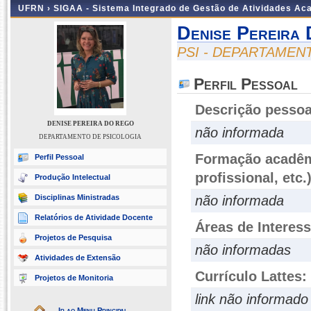
UFRN ›
SIGAA - Sistema Integrado de Gestão de Atividades A
Denise Pereira
PSI - DEPARTAMEN
Perfil Pessoal
Descrição pessoa
DENISE PEREIRA DO REGO
não informada
DEPARTAMENTO DE PSICOLOGIA
Formação acadêmi
Perfil Pessoal
profissional, etc.
Produção Intelectual
Disciplinas Ministradas
não informada
Relatórios de Atividade Docente
Áreas de Interes
Projetos de Pesquisa
não informadas
Atividades de Extensão
Currículo Lattes:
Projetos de Monitoria
link não informado
Ir ao Menu Principal