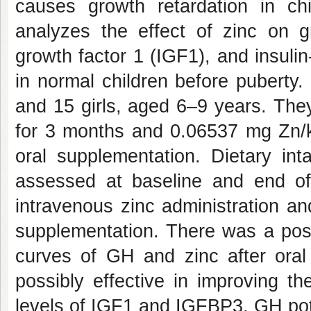
causes growth retardation in ch
analyzes the effect of zinc on g
growth factor 1 (IGF1), and insulin
in normal children before puberty.
and 15 girls, aged 6–9 years. The
for 3 months and 0.06537 mg Zn/k
oral supplementation. Dietary i
assessed at baseline and end of
intravenous zinc administration a
supplementation. There was a posi
curves of GH and zinc after oral
possibly effective in improving th
levels of IGF1 and IGFBP3, GH pote