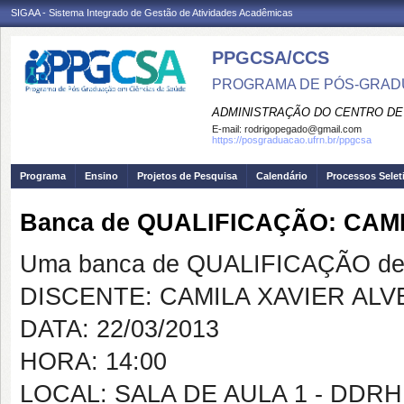
SIGAA - Sistema Integrado de Gestão de Atividades Acadêmicas
PPGCSA/CCS
PROGRAMA DE PÓS-GRADU
ADMINISTRAÇÃO DO CENTRO DE
E-mail:
rodrigopegado@gmail.com
https://posgraduacao.ufrn.br/ppgcsa
Programa
Ensino
Projetos de Pesquisa
Calendário
Processos Selet
Banca de QUALIFICAÇÃO: CAM
Uma banca de QUALIFICAÇÃO de 
DISCENTE: CAMILA XAVIER ALV
DATA: 22/03/2013
HORA: 14:00
LOCAL: SALA DE AULA 1 - DDRH