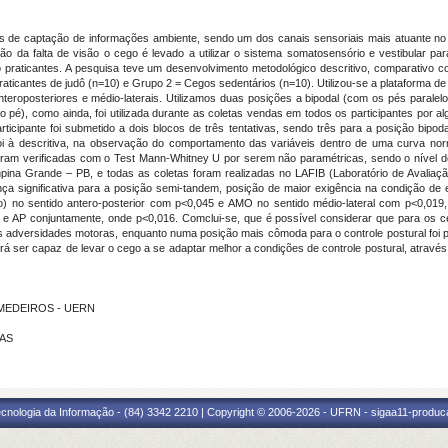
 de captação de informações ambiente, sendo um dos canais sensoriais mais atuante no con
o da falta de visão o cego é levado a utilizar o sistema somatosensório e vestibular par
 praticantes. A pesquisa teve um desenvolvimento metodológico descritivo, comparativo co
ticantes de judô (n=10) e Grupo 2 = Cegos sedentários (n=10). Utilizou-se a plataforma de
 anteroposteriores e médio-laterais. Utilizamos duas posições a bipodal (com os pés parale
 pé), como ainda, foi utilizada durante as coletas vendas em todos os participantes por al
ticipante foi submetido a dois blocos de três tentativas, sendo três para a posição bipoda
a foi à descritiva, na observação do comportamento das variáveis dentro de uma curva norm
oram verificadas com o Test Mann-Whitney U por serem não paramétricas, sendo o nível de
pina Grande – PB, e todas as coletas foram realizadas no LAFIB (Laboratório de Avaliaç
ça significativa para a posição semi-tandem, posição de maior exigência na condição de eq
ção) no sentido antero-posterior com p<0,045 e AMO no sentido médio-lateral com p<0,0
e AP conjuntamente, onde p<0,016. Comclui-se, que é possível considerar que para os c
dversidades motoras, enquanto numa posição mais cômoda para o controle postural foi pos
rá ser capaz de levar o cego a se adaptar melhor a condições de controle postural, atravé
E MEDEIROS - UERN
TAS
cnologia da Informação - (84) 3342 2210 | Copyright © 2006-2026 - UFRN - sigaa11-produca