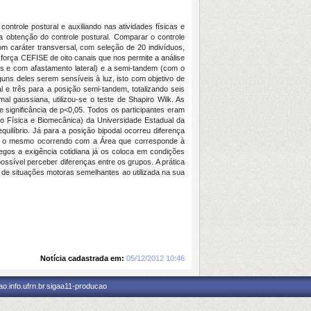
trole postural e auxiliando nas atividades físicas e
a obtenção do controle postural. Comparar o controle
m caráter transversal, com seleção de 20 indivíduos,
 força CEFISE de oito canais que nos permite a análise
los e com afastamento lateral) e a semi-tandem (com o
guns deles serem sensíveis à luz, isto com objetivo de
l e três para a posição semi-tandem, totalizando seis
al gaussiana, utilizou-se o teste de Shapiro Wilk. As
 significância de p<0,05. Todos os participantes eram
ão Física e Biomecânica) da Universidade Estadual da
uilíbrio. Já para a posição bipodal ocorreu diferença
19, o mesmo ocorrendo com a Área que corresponde à
egos a exigência cotidiana já os coloca em condições
sível perceber diferenças entre os grupos. A prática
s de situações motoras semelhantes ao utilizada na sua
Notícia cadastrada em:
05/12/2012 10:46
o.info.ufrn.br.sigaa11-producao