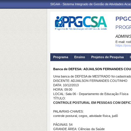
SIGAA - Sistema Integrado de Gestão de Atividades Ac
PPGC
PROGR
ADMINI
E-mail:
rod
https://po
Programa
Ensino
Projetos de Pesquisa
Banca de DEFESA: ADJAILSON FERNANDES CO
Uma banca de DEFESA de MESTRADO foi cadastrada 
DISCENTE: ADJAILSON FERNANDES COUTINHO
DATA: 10/12/2013
HORA: 09:00
LOCAL: Sala 06 - Departamento de Educação Física
TÍTULO:
CONTROLE POSTURAL EM PESSOAS COM DEFICI
PALAVRAS-CHAVES:
controle postural, cegos, atividade física, judô
PÁGINAS: 54
GRANDE ÁREA: Ciências da Saúde