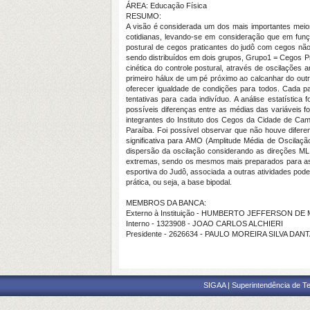
ÁREA: Educação Física
RESUMO:
A visão é considerada um dos mais importantes meios
cotidianas, levando-se em consideração que em funçã
postural de cegos praticantes do judô com cegos não
sendo distribuídos em dois grupos, Grupo1 = Cegos Pra
cinética do controle postural, através de oscilações
primeiro hálux de um pé próximo ao calcanhar do outro
oferecer igualdade de condições para todos. Cada par
tentativas para cada indivíduo. A análise estatístic
possíveis diferenças entre as médias das variáveis f
integrantes do Instituto dos Cegos da Cidade de Cam
Paraíba. Foi possível observar que não houve diferen
significativa para AMO (Amplitude Média de Oscila
dispersão da oscilação considerando as direções ML 
extremas, sendo os mesmos mais preparados para as a
esportiva do Judô, associada a outras atividades pode
prática, ou seja, a base bipodal.
MEMBROS DA BANCA:
Externo à Instituição - HUMBERTO JEFFERSON D
Interno - 1323908 - JOAO CARLOS ALCHIERI
Presidente - 2626634 - PAULO MOREIRA SILVA DAN
SIGAA | Superintendência de Te