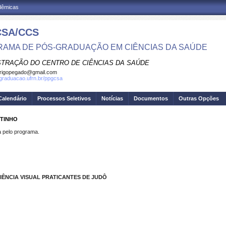
adêmicas
SA/CCS
AMA DE PÓS-GRADUAÇÃO EM CIÊNCIAS DA SAÚDE
STRAÇÃO DO CENTRO DE CIÊNCIAS DA SAÚDE
rigopegado@gmail.com
sgraduacao.ufrn.br/ppgcsa
Calendário
Processos Seletivos
Notícias
Documentos
Outras Opções
UTINHO
pelo programa.
ÊNCIA VISUAL PRATICANTES DE JUDÔ