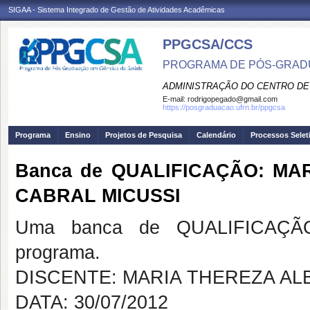
SIGAA - Sistema Integrado de Gestão de Atividades Acadêmicas
PPGCSA/CCS
PROGRAMA DE PÓS-GRADU
ADMINISTRAÇÃO DO CENTRO DE
E-mail:
rodrigopegado@gmail.com
https://posgraduacao.ufrn.br/ppgcsa
Programa
Ensino
Projetos de Pesquisa
Calendário
Processos Selet
Banca de QUALIFICAÇÃO: M
CABRAL MICUSSI
Uma banca de QUALIFICAÇÃO
programa.
DISCENTE: MARIA THEREZA A
DATA: 30/07/2012