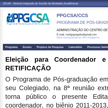
SIGAA - Sistema Integrado de Gestão de Atividades Acadêmicas
PPGCSA/CCS
PROGRAMA DE PÓS-GRADU
ADMINISTRAÇÃO DO CENTRO DE
E-mail:
rodrigopegado@gmail.com
https://posgraduacao.ufrn.br/ppgcsa
Programa
Ensino
Projetos de Pesquisa
Calendário
Processos Selet
Eleição para Coordenador e 
RETIFICAÇÃO
O Programa de Pós-graduação em 
seu Colegiado, na 8ª reunião ext
torna público o presente Edit
coordenador, no biênio 2011-2013,