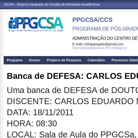
SIGAA - Sistema Integrado de Gestão de Atividades Acadêmicas
PPGCSA/CCS
PROGRAMA DE PÓS-GRADU
ADMINISTRAÇÃO DO CENTRO DE
E-mail:
rodrigopegado@gmail.com
https://posgraduacao.ufrn.br/ppgcsa
Programa
Ensino
Projetos de Pesquisa
Calendário
Processos Selet
Banca de DEFESA: CARLOS E
Uma banca de DEFESA de DOUTOR
DISCENTE: CARLOS EDUARDO 
DATA: 18/11/2011
HORA: 08:30
LOCAL: Sala de Aula do PPGCSa,