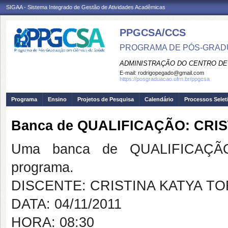
SIGAA - Sistema Integrado de Gestão de Atividades Acadêmicas
PPGCSA/CCS
PROGRAMA DE PÓS-GRADU
ADMINISTRAÇÃO DO CENTRO DE
E-mail:
rodrigopegado@gmail.com
https://posgraduacao.ufrn.br/ppgcsa
Programa
Ensino
Projetos de Pesquisa
Calendário
Processos Selet
Banca de QUALIFICAÇÃO: CRI
Uma banca de QUALIFICAÇÃO
programa.
DISCENTE: CRISTINA KATYA T
DATA: 04/11/2011
HORA: 08:30