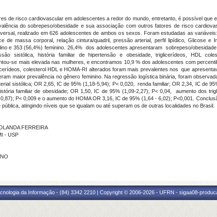
es de risco cardiovascular em adolescentes a redor do mundo, entretanto, é possível que 
evalência do sobrepeso/obesidade e sua associação com outros fatores de risco cardiovas
ersal, realizado em 626 adolescentes de ambos os sexos. Foram estudadas as variáveis: pe
dice de massa corporal, relação cintura/quadril, pressão arterial, perfil lipídico, Glicose
no e 353 (56,4%) feminino. 26,4% dos adolescentes apresentaram sobrepeso/obesidade. A
essão sistólica, história familiar de hipertensão e obesidade, triglicerídeos, HDL
entou-se mais elevada nas mulheres, e encontramos 10,9 % dos adolescentes com percentil 
licerídeos, colesterol HDL e HOMA-RI alterados foram mais prevalentes nos que apresenta
 tiveram maior prevalência no gênero feminino. Na regressão logística binária, foram obser
ial sistólica; OR 2,65, IC de 95% (1,18-5,94); P< 0,020, renda familiar; OR 2,34, IC de 95% 
história familiar de obesidade; OR 1,50, IC de 95% (1,09-2,27); P< 0,04, aumento dos trig
0,87); P< 0,009 e o aumento do HOMA OR 3,16, IC de 95% (1,64 - 6,02); P<0,001. Conclusão
 pública, atingindo níveis que se igualam ou até superam os de outras localidades no Brasil.
 HOLANDA FERREIRA
I - USP
UNO
cnologia da Informação - (84) 3342 2210 | Copyright © 2006-2026 - UFRN - sigaa08-produca