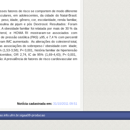
esses fatores de risco se comportem de modo diferente
culares, em adolescentes, da cidade do Natal-Brasil.
so, idade, gênero, cor, escolaridade, renda familiar,
 e Insulina de jejum e pós Dextrosol. Resultados: Foram
 obesidade familiar foi relatada por mais de 30 % da
 colesterol, e HOMA RI mostraram-se associados com
de pressão sistólica (PAS) ≥95, e 7,4 % com percentil
vam IMC aumentado. As alterações do colesterol total,
vadas associações do sobrepeso / obesidade com idade;
(1,53-3,58); P< 0,001, história familiar de hipertensão
liceridios; OR 2,74, IC de 95% (1,69-4,43); P< 0,001,
: A prevalência de fatores de risco cardiovascular em
Notícia cadastrada em:
31/10/2011 09:51
o.info.ufrn.br.sigaa08-producao