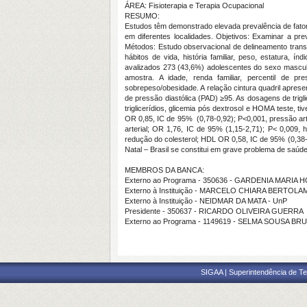
ÁREA: Fisioterapia e Terapia Ocupacional
RESUMO:
Estudos têm demonstrado elevada prevalência de fator
em diferentes localidades. Objetivos: Examinar a pr
Métodos: Estudo observacional de delineamento transv
hábitos de vida, história familiar, peso, estatura, ín
avalizados 273 (43,6%) adolescentes do sexo masculi
amostra. A idade, renda familiar, percentil de pr
sobrepeso/obesidade. A relação cintura quadril apres
de pressão diastólica (PAD) ≥95. As dosagens de trig
triglicerídios, glicemia pós dextrosol e HOMA teste,
OR 0,85, IC de 95% (0,78-0,92); P<0,001, pressão arter
arterial; OR 1,76, IC de 95% (1,15-2,71); P< 0,009, 
redução do colesterol; HDL OR 0,58, IC de 95% (0,38-
Natal – Brasil se constitui em grave problema de saúde
MEMBROS DA BANCA:
Externo ao Programa - 350636 - GARDENIA MARIA
Externo à Instituição - MARCELO CHIARA BERTOLAM
Externo à Instituição - NEIDMAR DA MATA - UnP
Presidente - 350637 - RICARDO OLIVEIRA GUERRA
Externo ao Programa - 1149619 - SELMA SOUSA BR
SIGAA | Superintendência de Te