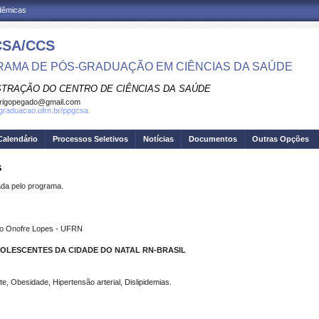
adêmicas
SA/CCS
AMA DE PÓS-GRADUAÇÃO EM CIÊNCIAS DA SAÚDE
STRAÇÃO DO CENTRO DE CIÊNCIAS DA SAÚDE
rigopegado@gmail.com
sgraduacao.ufrn.br/ppgcsa
Calendário
Processos Seletivos
Notícias
Documentos
Outras Opções
S
a pelo programa.
rio Onofre Lopes - UFRN
OLESCENTES DA CIDADE DO NATAL RN-BRASIL
, Obesidade, Hipertensão arterial, Dislipidemias.