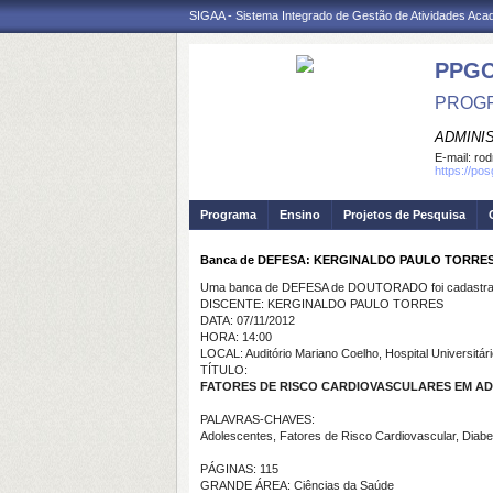
SIGAA - Sistema Integrado de Gestão de Atividades Ac
PPGC
PROGR
ADMINI
E-mail:
rod
https://po
Programa
Ensino
Projetos de Pesquisa
Banca de DEFESA: KERGINALDO PAULO TORRE
Uma banca de DEFESA de DOUTORADO foi cadastrad
DISCENTE: KERGINALDO PAULO TORRES
DATA: 07/11/2012
HORA: 14:00
LOCAL: Auditório Mariano Coelho, Hospital Universitá
TÍTULO:
FATORES DE RISCO CARDIOVASCULARES EM AD
PALAVRAS-CHAVES:
Adolescentes, Fatores de Risco Cardiovascular, Diabete
PÁGINAS: 115
GRANDE ÁREA: Ciências da Saúde