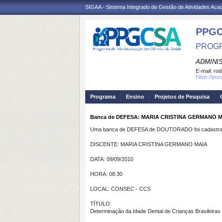
SIGAA - Sistema Integrado de Gestão de Atividades Ac
PPGC
PROGR
ADMINI
E-mail:
rod
https://po
Programa
Ensino
Projetos de Pesquisa
Banca de DEFESA: MARIA CRISTINA GERMANO 
Uma banca de DEFESA de DOUTORADO foi cadastrad
DISCENTE: MARIA CRISTINA GERMANO MAIA
DATA: 09/09/2010
HORA: 08:30
LOCAL: CONSEC - CCS
TÍTULO:
Determinação da Idade Dental de Crianças Brasileiras