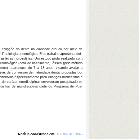
de erupção do dente na cavidade oral ou por meio de
m Radiologia odontológica. Este trabalho apresenta dois
rasileiras nordestinas. Um estudo piloto realizado com
 cronológica (data de nascimento), óssea (pelo método
ninos) cearenses, de 7 a 13 anos, visando avaliar a
belas de conversão de maturidade dental propostas por
envolvida especificamente para crianças nordestinas e
 de caráter interdisciplinar envolveram pesquisadores
uisitos de multidisciplinaridade do Programa de Pós-
Notícia cadastrada em:
15/10/2010 18:45