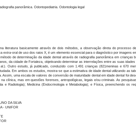
adiografia panorâmica. Odontopediatria. Odontologia legal
a na literatura basicamente através de dois métodos, a observação direta do processo 
nica extra-oral de uso dos raios X, é um elemento essencial para o diagnóstico por imagens e
o o método de determinação da idade dental através de radiografia panorâmica em crianças b
nos, da cidade de Fortaleza, objetivando determinar as interrelações entre as suas idades
 al.). Outro estudo, já publicado, conduzido com 1.491 crianças (821meninas e 670 me
studada. Em ambos os estudos, mostra-se que a estimativa de idade dental utilizando as ta
a. Assim, uma escala de valores de conversão de maturidade dental em idade dental foi des
na clínica, mas em questões forenses, antropológicas, legais e/ou criminais. As pesquisas
ia e Radiologia); Medicina (Endocrinologia e Metabologia); e Física, preenchendo os req
RUNO DA SILVA
MA - UNIFOR
TE
IFOR