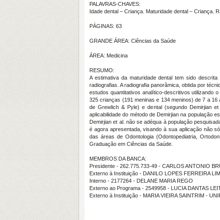
PALAVRAS-CHAVES:
Idade dental – Criança. Maturidade dental – Criança. R
PÁGINAS: 63
GRANDE ÁREA: Ciências da Saúde
ÁREA: Medicina
RESUMO:
A estimativa da maturidade dental tem sido descrit
radiografias. A radiografia panorâmica, obtida por téc
estudos quantitativos analítico-descritivos utilizand
325 crianças (191 meninas e 134 meninos) de 7 a 16 a
de Grewlich & Pyle) e dental (segundo Demirjian et
aplicabilidade do método de Demirjian na população e
Demirjian et al. não se adéqua à população pesquisad
é agora apresentada, visando à sua aplicação não só 
das áreas de Odontologia (Odontopediatria, Ortodont
Graduação em Ciências da Saúde.
MEMBROS DA BANCA:
Presidente - 262.775.733-49 - CARLOS ANTONIO B
Externo à Instituição - DANILO LOPES FERREIRA LI
Interno - 2177264 - DELANE MARIA REGO
Externo ao Programa - 2549958 - LUCIA DANTAS LEI
Externo à Instituição - MARIA VIEIRA SAINTRIM - UN