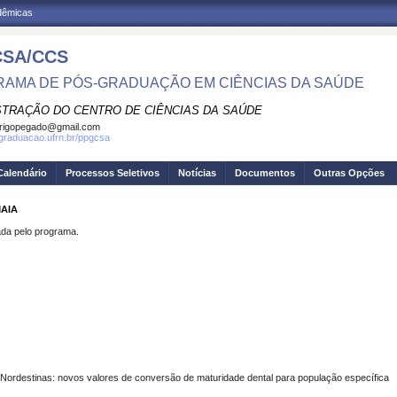
adêmicas
SA/CCS
AMA DE PÓS-GRADUAÇÃO EM CIÊNCIAS DA SAÚDE
STRAÇÃO DO CENTRO DE CIÊNCIAS DA SAÚDE
rigopegado@gmail.com
sgraduacao.ufrn.br/ppgcsa
Calendário
Processos Seletivos
Notícias
Documentos
Outras Opções
MAIA
a pelo programa.
 Nordestinas: novos valores de conversão de maturidade dental para população específica