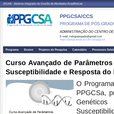
SIGAA - Sistema Integrado de Gestão de Atividades Acadêmicas
PPGCSA/CCS
PROGRAMA DE PÓS-GRADU
ADMINISTRAÇÃO DO CENTRO DE
E-mail:
rodrigopegado@gmail.com
https://posgraduacao.ufrn.br/ppgcsa
Programa
Ensino
Projetos de Pesquisa
Calendário
Processos Selet
Curso Avançado de Parâmetros 
Susceptibilidade e Resposta do
O Programa
PPGCSa, pr
Genético
Susceptibi