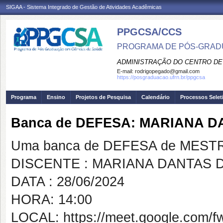
SIGAA - Sistema Integrado de Gestão de Atividades Acadêmicas
PPGCSA/CCS
PROGRAMA DE PÓS-GRADU
ADMINISTRAÇÃO DO CENTRO DE
E-mail:
rodrigopegado@gmail.com
https://posgraduacao.ufrn.br/ppgcsa
Programa
Ensino
Projetos de Pesquisa
Calendário
Processos Selet
Banca de DEFESA: MARIANA 
Uma banca de DEFESA de MESTRAD
DISCENTE : MARIANA DANTAS 
DATA : 28/06/2024
HORA: 14:00
LOCAL: https://meet.google.com/f