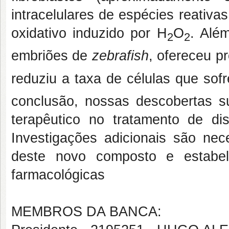
intracelulares de espécies reativ
oxidativo induzido por H
O
. Alé
2
2
embriões de
zebrafish
, ofereceu p
reduziu a taxa de células que so
conclusão, nossas descobertas s
terapêutico no tratamento de dis
Investigações adicionais são nece
deste novo composto e estabel
farmacológicas
MEMBROS DA BANCA: