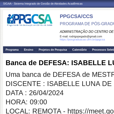
SIGAA - Sistema Integrado de Gestão de Atividades Acadêmicas
PPGCSA/CCS
PROGRAMA DE PÓS-GRADU
ADMINISTRAÇÃO DO CENTRO DE
E-mail:
rodrigopegado@gmail.com
https://posgraduacao.ufrn.br/ppgcsa
Programa
Ensino
Projetos de Pesquisa
Calendário
Processos Selet
Banca de DEFESA: ISABELLE 
Uma banca de DEFESA de MESTRAD
DISCENTE : ISABELLE LUNA DE
DATA : 26/04/2024
HORA: 09:00
LOCAL: REMOTA - https://meet.go