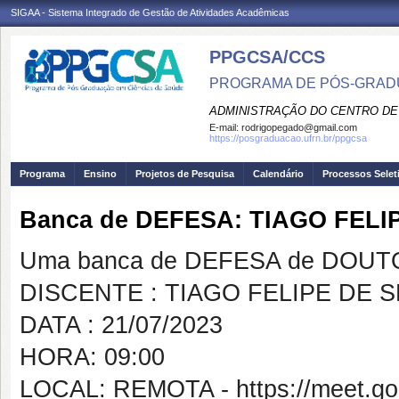
SIGAA - Sistema Integrado de Gestão de Atividades Acadêmicas
PPGCSA/CCS
PROGRAMA DE PÓS-GRADU
ADMINISTRAÇÃO DO CENTRO DE
E-mail:
rodrigopegado@gmail.com
https://posgraduacao.ufrn.br/ppgcsa
Programa
Ensino
Projetos de Pesquisa
Calendário
Processos Selet
Banca de DEFESA: TIAGO FEL
Uma banca de DEFESA de DOUTOR
DISCENTE : TIAGO FELIPE DE 
DATA : 21/07/2023
HORA: 09:00
LOCAL: REMOTA - https://meet.goo