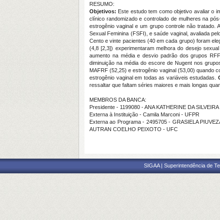
RESUMO:
Objetivos:
Este estudo tem como objetivo avaliar o 
clínico randomizado e controlado de mulheres na pó
estrogênio vaginal e um grupo controle não tratado. 
Sexual Feminina (FSFI), e saúde vaginal, avaliada pe
Cento e vinte pacientes (40 em cada grupo) foram eleg
(4,8 [2,3]) experimentaram melhora do desejo sexua
aumento na média e desvio padrão dos grupos RFFMA
diminuição na média do escore de Nugent nos grupos 
MAFRF (52,25) e estrogênio vaginal (53,00) quando co
estrogênio vaginal em todas as variáveis estudadas.
ressaltar que faltam séries maiores e mais longas qua
MEMBROS DA BANCA:
Presidente - 1199080 - ANA KATHERINE DA SILVEI
Externa à Instituição - Camila Marconi - UFPR
Externa ao Programa - 2495705 - GRASIELA PIUVE
AUTRAN COELHO PEIXOTO - UFC
SIGAA | Superintendência de Te