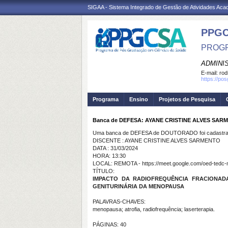
SIGAA - Sistema Integrado de Gestão de Atividades Ac
PPGC
PROGR
ADMINI
E-mail:
rod
https://po
Programa
Ensino
Projetos de Pesquisa
Banca de DEFESA: AYANE CRISTINE ALVES SAR
Uma banca de DEFESA de DOUTORADO foi cadastrad
DISCENTE : AYANE CRISTINE ALVES SARMENTO
DATA : 31/03/2024
HORA: 13:30
LOCAL: REMOTA - https://meet.google.com/oed-tedc
TÍTULO:
IMPACTO DA RADIOFREQUÊNCIA FRACIONAD
GENITURINÁRIA DA MENOPAUSA
PALAVRAS-CHAVES:
menopausa; atrofia, radiofrequência; laserterapia.
PÁGINAS: 40