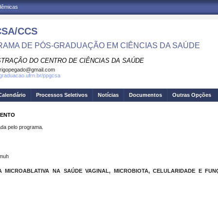
adêmicas
SA/CCS
AMA DE PÓS-GRADUAÇÃO EM CIÊNCIAS DA SAÚDE
STRAÇÃO DO CENTRO DE CIÊNCIAS DA SAÚDE
rigopegado@gmail.com
sgraduacao.ufrn.br/ppgcsa
Calendário
Processos Seletivos
Notícias
Documentos
Outras Opções
MENTO
a pelo programa.
-muh
A MICROABLATIVA NA SAÚDE VAGINAL, MICROBIOTA, CELULARIDADE E F