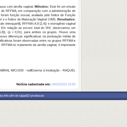
usa com atrofia vaginal.
Métodos:
Este foi um ensaio
sões de RFFMA, em comparação com a administração de
s foram função sexual, avaliada pelo Índice de Função
nt e o Índice de Maturação Vaginal (VMI).
Resultados:
 interquartil], RFFMA (4,8 [2,4]) e estrogênio vaginal
e. Em relação ao escore total do VHI, observamos um
5,8]), (p < 0,01), para ambos os grupos. Houve uma
ouve diferenças significativas na pontuação média de
gnificativas foram observadas entre os grupos RFFMA e
RFFMA no tratamento da atrofia vaginal, é importante
AL MICUSSI - nullExterna à Instituição - RAQUEL
Notícia cadastrada em:
28/03/2023 16:58
o.info.ufrn.br.sigaa02-producao