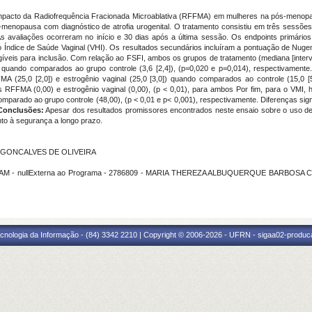
impacto da Radiofrequência Fracionada Microablativa (RFFMA) em mulheres na pós-menopa
s-menopausa com diagnóstico de atrofia urogenital. O tratamento consistiu em três ses
As avaliações ocorreram no início e 30 dias após a última sessão. Os endpoints primário
lo Índice de Saúde Vaginal (VHI). Os resultados secundários incluíram a pontuação de Nuge
íveis para inclusão. Com relação ao FSFI, ambos os grupos de tratamento (mediana [intervalo
l quando comparados ao grupo controle (3,6 [2,4]), (p=0,020 e p=0,014), respectivament
 (25,0 [2,0]) e estrogênio vaginal (25,0 [3,0]) quando comparados ao controle (15,0 [
RFFMA (0,00) e estrogênio vaginal (0,00), (p < 0,01), para ambos Por fim, para o VMI, h
mparado ao grupo controle (48,00), (p < 0,01 e p< 0,001), respectivamente. Diferenças si
Conclusões:
Apesar dos resultados promissores encontrados neste ensaio sobre o uso de 
nto à segurança a longo prazo.
RA GONCALVES DE OLIVEIRA
ZAM - nullExterna ao Programa - 2786809 - MARIA THEREZA ALBUQUERQUE BARBOSA CABR
cnologia da Informação - (84) 3342 2210 | Copyright © 2006-2026 - UFRN - sigaa02-produca