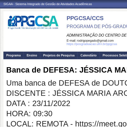
SIGAA - Sistema Integrado de Gestão de Atividades Acadêmicas
PPGCSA/CCS
PROGRAMA DE PÓS-GRADU
ADMINISTRAÇÃO DO CENTRO DE
E-mail:
rodrigopegado@gmail.com
https://posgraduacao.ufrn.br/ppgcsa
Programa
Ensino
Projetos de Pesquisa
Calendário
Processos Selet
Banca de DEFESA: JÉSSICA M
Uma banca de DEFESA de DOUTOR
DISCENTE : JÉSSICA MARIA A
DATA : 23/11/2022
HORA: 09:30
LOCAL: REMOTA - https://meet.goo