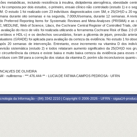
s metabólicas, incluindo resistência à insulina, dislipidemia aterogênica, obesidade centr
i composta por dois estudos, o primeiro, ensaio clínico não controlado (estudo 1) e o segu
. O estudo 1 foi realizado com 23 indivíduos diagnosticados com SM, e 25(OH)D ≤ 20 ng
semana durante oito semanas e na segunda, 7.000UI/semana, durante 12 semanas. A revis
 do Preferred Reporting Items for Systematic Reviews and Meta-Analyses (PRISMA) e as di
EDLINE, Web of Science, Lilacs, the Cochrane Central Register of Controlled Trials, clinic
valiação do risco de viés foi realizada utilizando a ferramenta Cochrane Risk of Bias 2.0 (
licerídeos e HDL-c) e os desfechos secundários, foram a glicemia de jejum, pressão arteri
tions (GRADE) foi aplicada para avaliação da certeza da evidência. No estudo 1 foi obse
pós 20 semanas de intervenção. Entretanto, esse incremento na vitamina D dos indivídu
visão sistemática (estudo 2) e todos relataram aumento significativo da 25(OH)D nos g
os e circunferência da cintura e existe baixa e muito baixa certeza da evidência para esse
ivíduos com SM para a correção dos status da vitamina D, porém são inconclusivos quanto
GONCALVES DE OLIVEIRA
M - nullInterna - ***.476.444-** - LUCIA DE FATIMA CAMPOS PEDROSA - UFRN
cnologia da Informação - (84) 3342 2210 | Copyright © 2006-2026 - UFRN - sigaa14-produca