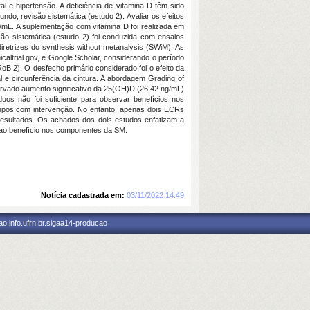
al e hipertensão. A deficiência de vitamina D têm sido
ndo, revisão sistemática (estudo 2). Avaliar os efeitos
/mL. A suplementação com vitamina D foi realizada em
ão sistemática (estudo 2) foi conduzida com ensaios
retrizes do synthesis without metanalysis (SWiM). As
altrial.gov, e Google Scholar, considerando o período
RoB 2). O desfecho primário considerado foi o efeito da
al e circunferência da cintura. A abordagem Grading of
rvado aumento significativo da 25(OH)D (26,42 ng/mL)
os não foi suficiente para observar benefícios nos
rupos com intervenção. No entanto, apenas dois ECRs
s resultados. Os achados dos dois estudos enfatizam a
 ao benefício nos componentes da SM.
Notícia cadastrada em:
03/11/2022 14:49
o.info.ufrn.br.sigaa14-producao