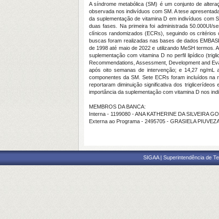
A síndrome metabólica (SM) é um conjunto de alteraçõe
observada nos indivíduos com SM. A tese apresentada fo
da suplementação de vitamina D em indivíduos com SM
duas fases. Na primeira foi administrada 50.000UI/
clínicos randomizados (ECRs), seguindo os critérios
buscas foram realizadas nas bases de dados EMBASE, M
de 1998 até maio de 2022 e utilizando MeSH termos. A a
suplementação com vitamina D no perfil lipídico (trig
Recommendations, Assessment, Development and Evalua
após oito semanas de intervenção; e 14,27 ng/mL a
componentes da SM. Sete ECRs foram incluídos na re
reportaram diminuição significativa dos trigliceríde
importância da suplementação com vitamina D nos ind
MEMBROS DA BANCA:
Interna - 1199080 - ANA KATHERINE DA SILVEIRA 
Externa ao Programa - 2495705 - GRASIELA PIUVEZA
SIGAA | Superintendência de Te