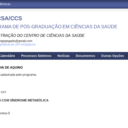
adêmicas
SA/CCS
AMA DE PÓS-GRADUAÇÃO EM CIÊNCIAS DA SAÚDE
STRAÇÃO DO CENTRO DE CIÊNCIAS DA SAÚDE
rigopegado@gmail.com
sgraduacao.ufrn.br/ppgcsa
Calendário
Processos Seletivos
Notícias
Documentos
Outras Opções
LVA DE AQUINO
dastrada pelo programa.
-yzx
OS COM SÍNDROME METABÓLICA
amina D