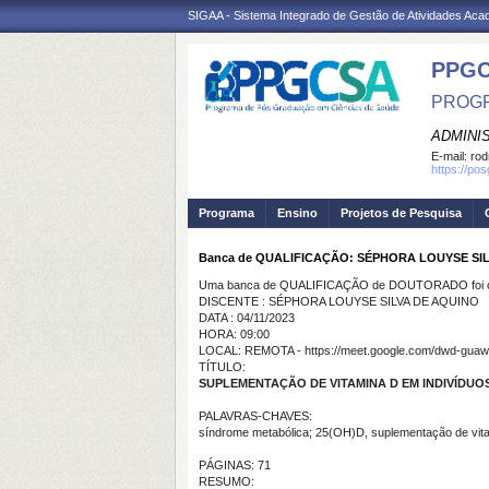
SIGAA - Sistema Integrado de Gestão de Atividades Ac
PPGC
PROGR
ADMINI
E-mail:
rod
https://po
Programa
Ensino
Projetos de Pesquisa
Banca de QUALIFICAÇÃO: SÉPHORA LOUYSE SI
Uma banca de QUALIFICAÇÃO de DOUTORADO foi ca
DISCENTE : SÉPHORA LOUYSE SILVA DE AQUINO
DATA : 04/11/2023
HORA: 09:00
LOCAL: REMOTA - https://meet.google.com/dwd-guaw
TÍTULO:
SUPLEMENTAÇÃO DE VITAMINA D EM INDIVÍDU
PALAVRAS-CHAVES:
síndrome metabólica; 25(OH)D, suplementação de vit
PÁGINAS: 71
RESUMO: