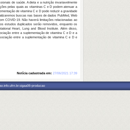
onais de saúde. A dieta e a nutrição invariavelmente
ações pelas quais as vitaminas C e D podem atenuar a
lementação de vitamina C e D pode reduzir a gravidade
 realizaremos buscas nas bases de dados PubMed, Web
com COVID-19. Não haverá limitações relacionadas ao
, os estudos duplicados serão removidos, enquanto os
tional Heart, Lung and Blood Institute. Além disso,
sociação entre a suplementação de vitamina C e D e a
ssociação entre a suplementação de vitamina C e D e
Notícia cadastrada em:
27/06/2021 17:39
o.info.ufrn.br.sigaa06-producao