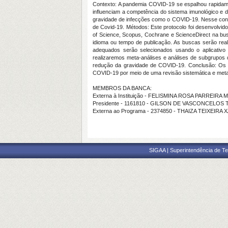
Contexto: A pandemia COVID-19 se espalhou rapidamen
influenciam a competência do sistema imunológico e 
gravidade de infecções como o COVID-19. Nesse contex
de Covid-19. Métodos: Este protocolo foi desenvolv
of Science, Scopus, Cochrane e ScienceDirect na bu
idioma ou tempo de publicação. As buscas serão real
adequados serão selecionados usando o aplicativo R
realizaremos meta-análises e análises de subgrupos 
redução da gravidade de COVID-19. Conclusão: Os re
COVID-19 por meio de uma revisão sistemática e meta
MEMBROS DA BANCA:
Externa à Instituição - FELISMINA ROSA PARREIRA
Presidente - 1161810 - GILSON DE VASCONCELOS
Externa ao Programa - 2374850 - THAIZA TEIXEIRA
SIGAA | Superintendência de Te