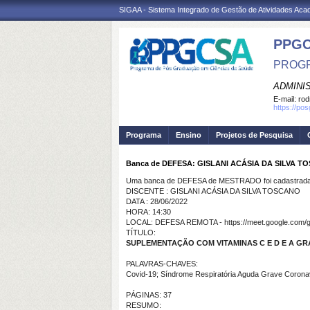
SIGAA - Sistema Integrado de Gestão de Atividades Ac
PPGC
PROGR
ADMINI
E-mail:
rod
https://po
Programa
Ensino
Projetos de Pesquisa
Banca de DEFESA: GISLANI ACÁSIA DA SILVA T
Uma banca de DEFESA de MESTRADO foi cadastrada 
DISCENTE : GISLANI ACÁSIA DA SILVA TOSCANO
DATA : 28/06/2022
HORA: 14:30
LOCAL: DEFESA REMOTA - https://meet.google.com/
TÍTULO:
SUPLEMENTAÇÃO COM VITAMINAS C E D E A GR
PALAVRAS-CHAVES:
Covid-19; Síndrome Respiratória Aguda Grave Coronav
PÁGINAS: 37
RESUMO: