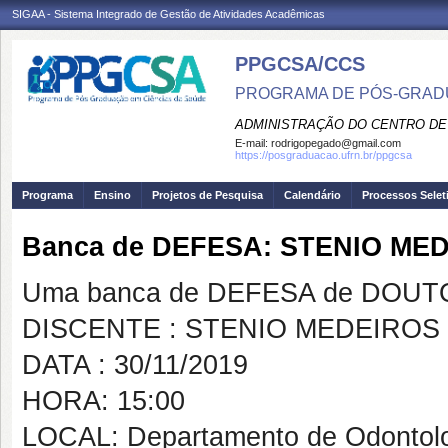
SIGAA - Sistema Integrado de Gestão de Atividades Acadêmicas
PPGCSA/CCS
PROGRAMA DE PÓS-GRADU
ADMINISTRAÇÃO DO CENTRO DE
E-mail:
rodrigopegado@gmail.com
https://posgraduacao.ufrn.br/ppgcsa
Programa
Ensino
Projetos de Pesquisa
Calendário
Processos Selet
Banca de DEFESA: STENIO ME
Uma banca de DEFESA de DOUTOR
DISCENTE : STENIO MEDEIROS
DATA : 30/11/2019
HORA: 15:00
LOCAL: Departamento de Odontol