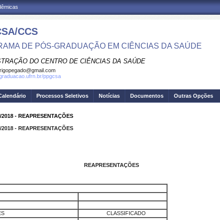
adêmicas
SA/CCS
AMA DE PÓS-GRADUAÇÃO EM CIÊNCIAS DA SAÚDE
STRAÇÃO DO CENTRO DE CIÊNCIAS DA SAÚDE
rigopegado@gmail.com
sgraduacao.ufrn.br/ppgcsa
Calendário
Processos Seletivos
Notícias
Documentos
Outras Opções
/2018 - REAPRESENTAÇÕES
/2018 - REAPRESENTAÇÕES
REAPRESENTAÇÕES
ES
CLASSIFICADO