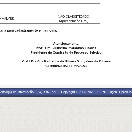
NÃO CLASSIFICADO
NA ALVES
(Apresentação Oral)
taria para cadastramento e matrícula.
Atenciosamente,
Profº. Drº. Guilherme Maranhão Chaves
Presidente da Comissão de Processo Seletivo
Prof.ª Dr.ª
Ana Katherine da Silveira Gonçalves de Oliveira
Coordenadora do PPGCSa
cnologia da Informação - (84) 3342 2210 | Copyright © 2006-2026 - UFRN - sigaa11-produca