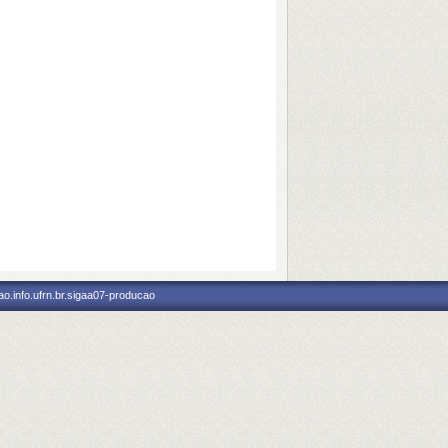
o.info.ufrn.br.sigaa07-producao