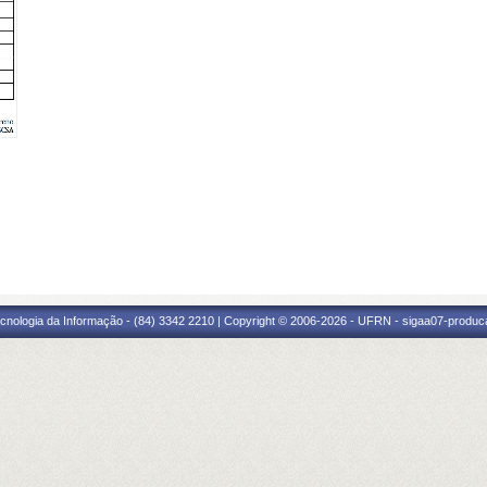
cnologia da Informação - (84) 3342 2210 | Copyright © 2006-2026 - UFRN - sigaa07-produca