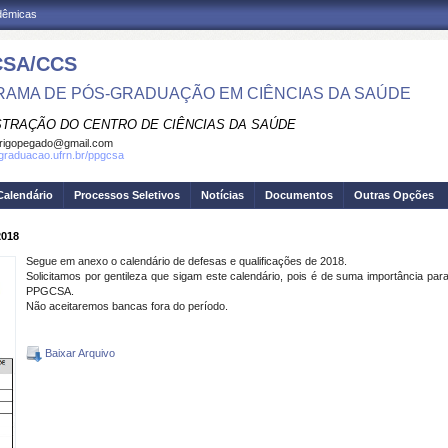
adêmicas
SA/CCS
AMA DE PÓS-GRADUAÇÃO EM CIÊNCIAS DA SAÚDE
STRAÇÃO DO CENTRO DE CIÊNCIAS DA SAÚDE
rigopegado@gmail.com
sgraduacao.ufrn.br/ppgcsa
Calendário
Processos Seletivos
Notícias
Documentos
Outras Opções
018
Segue em anexo o calendário de defesas e qualificações de 2018.
Solicitamos por gentileza que sigam este calendário, pois é de suma importância par
PPGCSA.
Não aceitaremos bancas fora do período.
Baixar Arquivo