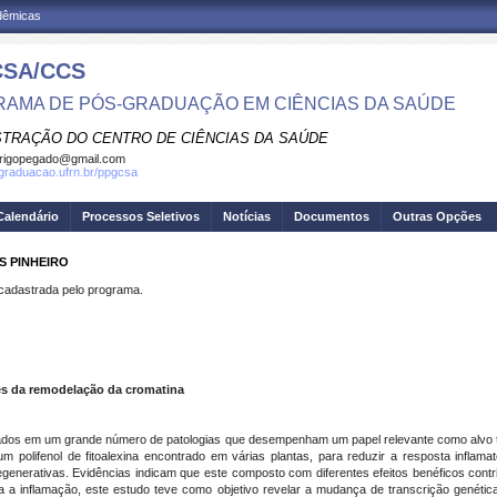
adêmicas
SA/CCS
AMA DE PÓS-GRADUAÇÃO EM CIÊNCIAS DA SAÚDE
STRAÇÃO DO CENTRO DE CIÊNCIAS DA SAÚDE
rigopegado@gmail.com
sgraduacao.ufrn.br/ppgcsa
Calendário
Processos Seletivos
Notícias
Documentos
Outras Opções
S PINHEIRO
dastrada pelo programa.
vés da remodelação da cromatina
nados em um grande número de patologias que desempenham um papel relevante como alvo te
 um polifenol de fitoalexina encontrado em várias plantas, para reduzir a resposta inflam
generativas. Evidências indicam que este composto com diferentes efeitos benéficos cont
 a inflamação, este estudo teve como objetivo revelar a mudança de transcrição genética