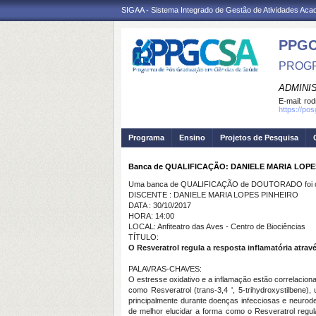
SIGAA - Sistema Integrado de Gestão de Atividades Ac
PPGC
PROGR
ADMINI
E-mail:
rod
https://po
Programa
Ensino
Projetos de Pesquisa
Banca de QUALIFICAÇÃO: DANIELE MARIA LOPE
Uma banca de QUALIFICAÇÃO de DOUTORADO foi ca
DISCENTE : DANIELE MARIA LOPES PINHEIRO
DATA : 30/10/2017
HORA: 14:00
LOCAL: Anfiteatro das Aves - Centro de Biociências
TÍTULO:
O Resveratrol regula a resposta inflamatória atra
PALAVRAS-CHAVES:
O estresse oxidativo e a inflamação estão correlacio
como Resveratrol (trans-3,4 ', 5-trihydroxystilbene),
principalmente durante doenças infecciosas e neurode
de melhor elucidar a forma como o Resveratrol regula