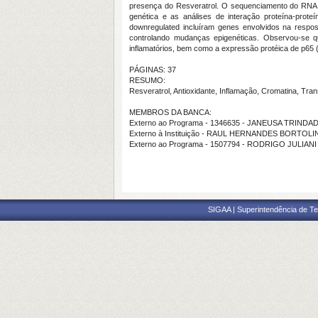
presença do Resveratrol. O sequenciamento do RNA em
genética e as análises de interação proteína-prote
downregulated incluíram genes envolvidos na respos
controlando mudanças epigenéticas. Observou-se q
inflamatórios, bem como a expressão protéica de p65
PÁGINAS: 37
RESUMO:
Resveratrol, Antioxidante, Inflamação, Cromatina, Tra
MEMBROS DA BANCA:
Externo ao Programa - 1346635 - JANEUSA TRIND
Externo à Instituição - RAUL HERNANDES BORTOLI
Externo ao Programa - 1507794 - RODRIGO JULIA
SIGAA | Superintendência de Te