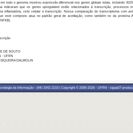
 todo o genoma mostrou expressão diferencial nos genes globais totais, incluindo 3025
ína indicaram que os genes upregulated estão relacionados à transcrição, processos m
ta inflamatória, ciclo celular e transcrição. Nossa comparação do transcriptoma com an
ue este composto atua no padrão geral de acetilação, como também no da proteína 
 (NFKB).
nscrição
ADE DE SOUTO
N - UFRN
NI SIQUEIRA DALMOLIN
cnologia da Informação - (84) 3342 2210 | Copyright © 2006-2026 - UFRN - sigaa07-produca