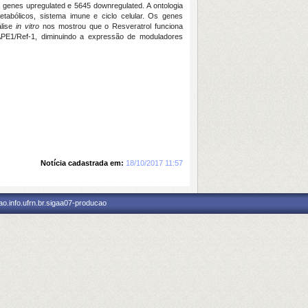
 genes upregulated e 5645 downregulated. A ontologia
etabólicos, sistema imune e ciclo celular. Os genes
álise
in vitro
nos mostrou que o Resveratrol funciona
APE1/Ref-1, diminuindo a expressão de moduladores
Notícia cadastrada em:
18/10/2017 11:57
o.info.ufrn.br.sigaa07-producao