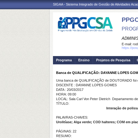
SIGAA - Sistema Integrado de Gestão de Atividades Ac
PPGC
PROGR
ADMINI
E-mail:
rod
https://po
Programa
Ensino
Projetos de Pesquisa
Banca de QUALIFICAÇÃO: DAYANNE LOPES GO
Uma banca de QUALIFICAÇÃO de DOUTORADO foi ca
DISCENTE : DAYANNE LOPES GOMES
DATA : 20/03/2017
HORA: 09:00
LOCAL: Sala Carl Von Peter Dietrich  Departamento 
TÍTULO:
Interação de poliss
PALAVRAS-CHAVES:
Urolitíase; Alga verde; COD halteres; COM em plac
PÁGINAS: 22
RESUMO: