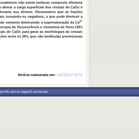
. Atualmente não existe nenhum composto eficiente
alterar a carga superficial dos cristais de CaOx e
 durante sua síntese. Observamos que as frações
ais, tornando-os negativos, o que pode diminuir a
2+
m não somente diminuindo a supersaturação de Ca
copia de fluorescência e citometria de fluxo (SPs
is de CaOx para gerar as morfologias de cristais
ções entre os SPs, que são moléculas promissoras
Notícia cadastrada em:
16/03/2017 09:59
o.info.ufrn.br.sigaa11-producao