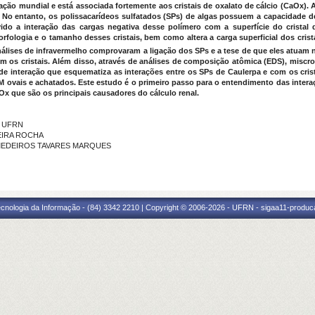
ção mundial e está associada fortemente aos cristais de oxalato de cálcio (CaOx)
 No entanto, os polissacarídeos sulfatados (SPs) de algas possuem a capacidade de 
evido a interação das cargas negativa desse polímero com a superfície do cristal
rfologia e o tamanho desses cristais, bem como altera a carga superficial dos crist
 Análises de infravermelho comprovaram a ligação dos SPs e a tese de que eles atua
os cristais. Além disso, através de análises de composição atômica (EDS), miscros
 interação que esquematiza as interações entre os SPs de Caulerpa e com os crista
ovais e achatados. Este estudo é o primeiro passo para o entendimento das intera
CaOx que são os principais causadores do cálculo renal.
- UFRN
VEIRA ROCHA
NA MEDEIROS TAVARES MARQUES
cnologia da Informação - (84) 3342 2210 | Copyright © 2006-2026 - UFRN - sigaa11-produca