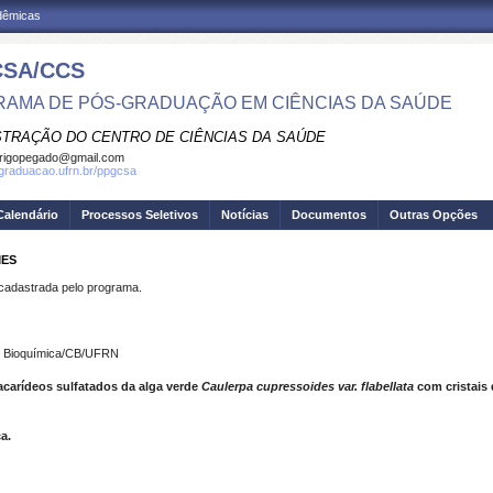
adêmicas
SA/CCS
AMA DE PÓS-GRADUAÇÃO EM CIÊNCIAS DA SAÚDE
STRAÇÃO DO CENTRO DE CIÊNCIAS DA SAÚDE
rigopegado@gmail.com
sgraduacao.ufrn.br/ppgcsa
Calendário
Processos Seletivos
Notícias
Documentos
Outras Opções
MES
dastrada pelo programa.
de Bioquímica/CB/UFRN
acarídeos sulfatados da alga verde
Caulerpa cupressoides
var. flabellata
com cristais 
a.