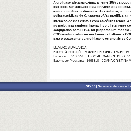
A urolitíase afeta aproximadamente 10% da popula
que pode ser utilizado para prevenir esta doença.
assim modificar a dinâmica da cristalização, d
polissacarídicas de
C. cupressoides
modifica a mo
interação desses cristais com as células renais.
no meio, mas também interagindo diretamente com 
conjugados com FITC), foi proposto um modelo de
COD arredondados ou em forma de halteres e COM 
para o tratamento da urolitíase, e os cristais de 
MEMBROS DA BANCA:
Externo à Instituição - ARIANE FERREIRA LACERDA 
Presidente - 2195251 - HUGO ALEXANDRE DE OLI
Externo ao Programa - 1666310 - JOANA CRISTI
SIGAA | Superintendência de Te