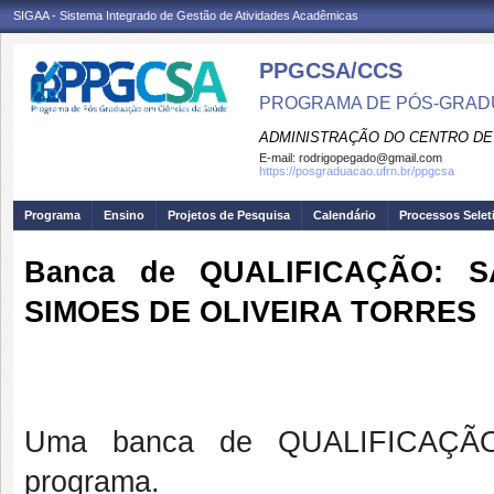
SIGAA - Sistema Integrado de Gestão de Atividades Acadêmicas
PPGCSA/CCS
PROGRAMA DE PÓS-GRADU
ADMINISTRAÇÃO DO CENTRO DE
E-mail:
rodrigopegado@gmail.com
https://posgraduacao.ufrn.br/ppgcsa
Programa
Ensino
Projetos de Pesquisa
Calendário
Processos Selet
Banca de QUALIFICAÇÃO: 
SIMOES DE OLIVEIRA TORRES
Uma banca de QUALIFICAÇÃO
programa.