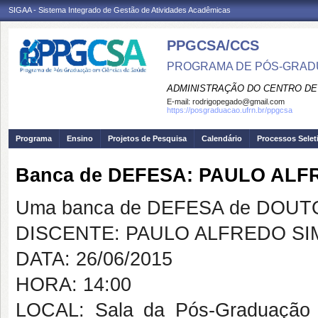
SIGAA - Sistema Integrado de Gestão de Atividades Acadêmicas
PPGCSA/CCS
PROGRAMA DE PÓS-GRADU
ADMINISTRAÇÃO DO CENTRO DE
E-mail:
rodrigopegado@gmail.com
https://posgraduacao.ufrn.br/ppgcsa
Programa
Ensino
Projetos de Pesquisa
Calendário
Processos Selet
Banca de DEFESA: PAULO AL
Uma banca de DEFESA de DOUTOR
DISCENTE: PAULO ALFREDO S
DATA: 26/06/2015
HORA: 14:00
LOCAL: Sala da Pós-Graduação 