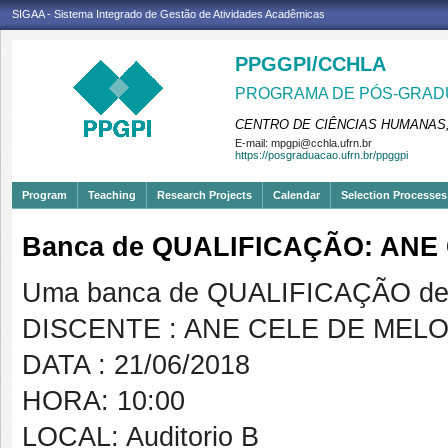
SIGAA - Sistema Integrado de Gestão de Atividades Acadêmicas
PPGGPI/CCHLA
PROGRAMA DE PÓS-GRADU
CENTRO DE CIÊNCIAS HUMANAS,
E-mail:
mpgpi@cchla.ufrn.br
https://posgraduacao.ufrn.br/ppggpi
Program
Teaching
Research Projects
Calendar
Selection Processes
Banca de QUALIFICAÇÃO: AN
Uma banca de QUALIFICAÇÃO de 
DISCENTE : ANE CELE DE MEL
DATA : 21/06/2018
HORA: 10:00
LOCAL: Auditorio B