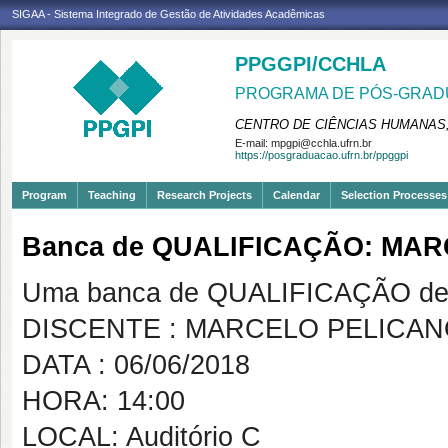
SIGAA - Sistema Integrado de Gestão de Atividades Acadêmicas
PPGGPI/CCHLA
PROGRAMA DE PÓS-GRADU
CENTRO DE CIÊNCIAS HUMANAS,
E-mail:
mpgpi@cchla.ufrn.br
https://posgraduacao.ufrn.br/ppggpi
Program
Teaching
Research Projects
Calendar
Selection Processes
Banca de QUALIFICAÇÃO: MAR
Uma banca de QUALIFICAÇÃO de 
DISCENTE : MARCELO PELICAN
DATA : 06/06/2018
HORA: 14:00
LOCAL: Auditório C