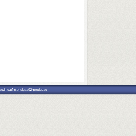
o.info.ufrn.br.sigaa02-producao