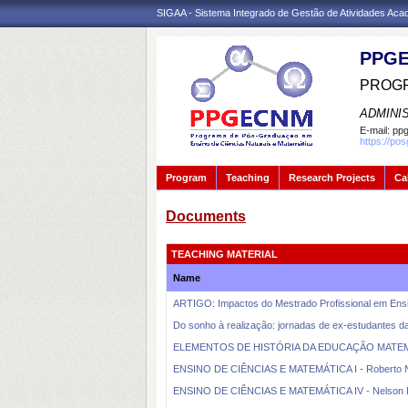
SIGAA - Sistema Integrado de Gestão de Atividades Ac
PPGE
PROGR
ADMINI
E-mail:
ppg
https://po
Program
Teaching
Research Projects
Ca
Documents
TEACHING MATERIAL
Name
ARTIGO: Impactos do Mestrado Profissional em Ensin
Do sonho à realização: jornadas de ex-estudantes 
ELEMENTOS DE HISTÓRIA DA EDUCAÇÃO MATEMÁTIC
ENSINO DE CIÊNCIAS E MATEMÁTICA I - Roberto N
ENSINO DE CIÊNCIAS E MATEMÁTICA IV - Nelson Pi