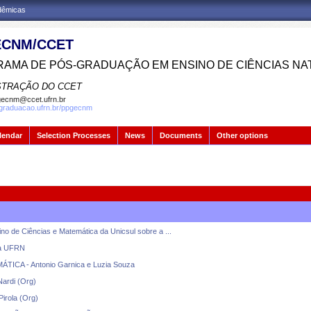
adêmicas
CNM/CCET
AMA DE PÓS-GRADUAÇÃO EM ENSINO DE CIÊNCIAS NA
STRAÇÃO DO CCET
ecnm@ccet.ufrn.br
sgraduacao.ufrn.br/ppgecnm
lendar
Selection Processes
News
Documents
Other options
o de Ciências e Matemática da Unicsul sobre a ...
da UFRN
A - Antonio Garnica e Luzia Souza
ardi (Org)
rola (Org)