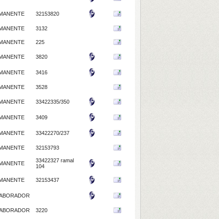
MANENTE
32153820
MANENTE
3132
MANENTE
225
MANENTE
3820
MANENTE
3416
MANENTE
3528
MANENTE
33422335/350
MANENTE
3409
MANENTE
33422270/237
MANENTE
32153793
33422327 ramal
MANENTE
104
MANENTE
32153437
ABORADOR
ABORADOR
3220