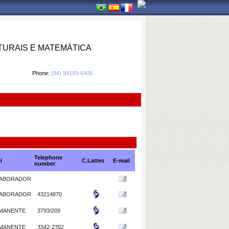
TURAIS E MATEMÁTICA
Phone:
(84) 99193-6406
Telephone
l
C.Lattes
E-mail
number
ABORADOR
ABORADOR
43214870
MANENTE
3793/209
MANENTE
3342-2392