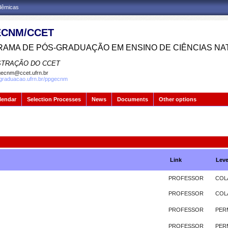
adêmicas
CNM/CCET
AMA DE PÓS-GRADUAÇÃO EM ENSINO DE CIÊNCIAS NA
STRAÇÃO DO CCET
ecnm@ccet.ufrn.br
sgraduacao.ufrn.br/ppgecnm
lendar
Selection Processes
News
Documents
Other options
Link
Leve
PROFESSOR
COL
PROFESSOR
COL
PROFESSOR
PER
PROFESSOR
PER