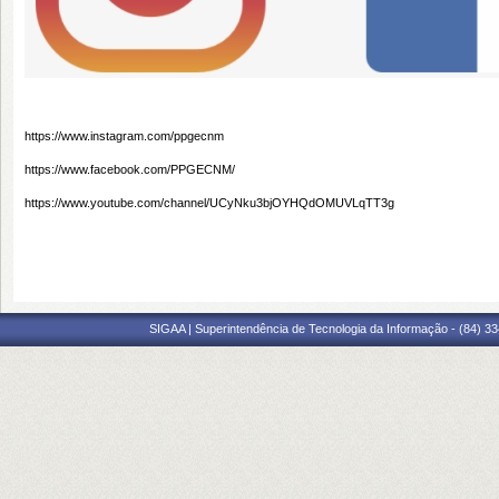
https://www.instagram.com/ppgecnm
https://www.facebook.com/PPGECNM/
https://www.youtube.com/channel/UCyNku3bjOYHQdOMUVLqTT3g
SIGAA | Superintendência de Tecnologia da Informação - (84) 3