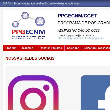
SIGAA - Sistema Integrado de Gestão de Atividades Acadêmicas
PPGECNM/CCET
PROGRAMA DE PÓS-GRADU
ADMINISTRAÇÃO DO CCET
E-mail:
ppgecnm@ccet.ufrn.br
https://posgraduacao.ufrn.br/ppgecnm
Program
Teaching
Research Projects
Calendar
Selection Processes
NOSSAS REDES SOCIAIS