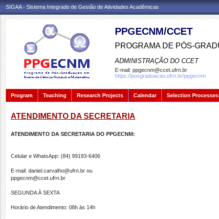
SIGAA - Sistema Integrado de Gestão de Atividades Acadêmicas
PPGECNM/CCET
PROGRAMA DE PÓS-GRADU
ADMINISTRAÇÃO DO CCET
E-mail:
ppgecnm@ccet.ufrn.br
https://posgraduacao.ufrn.br/ppgecnm
Program
Teaching
Research Projects
Calendar
Selection Processes
ATENDIMENTO DA SECRETARIA
ATENDIMENTO DA SECRETARIA DO PPGECNM:
Celular e WhatsApp: (84) 99193-6406
E-mail: daniel.carvalho@ufrn.br ou
ppgecnm@ccet.ufrn.br
SEGUNDA À SEXTA
Horário de Atendimento: 08h às 14h