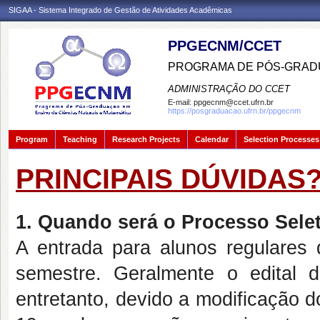
SIGAA - Sistema Integrado de Gestão de Atividades Acadêmicas
PPGECNM/CCET
PROGRAMA DE PÓS-GRADU
ADMINISTRAÇÃO DO CCET
E-mail:
ppgecnm@ccet.ufrn.br
https://posgraduacao.ufrn.br/ppgecnm
Program
Teaching
Research Projects
Calendar
Selection Processes
PRINCIPAIS DÚVIDAS
1. Quando será o Processo Sele
A entrada para alunos regular
semestre. Geralmente o edital
entretanto, devido a modificação 