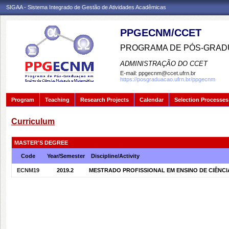
SIGAA - Sistema Integrado de Gestão de Atividades Acadêmicas
PPGECNM/CCET
PROGRAMA DE PÓS-GRADU
ADMINISTRAÇÃO DO CCET
E-mail:
ppgecnm@ccet.ufrn.br
https://posgraduacao.ufrn.br/ppgecnm
Program
Teaching
Research Projects
Calendar
Selection Processes
Curriculum
MASTER'S DEGREE
Code
Year/Semester
Discipline/Activity
ECNM19
2019.2
MESTRADO PROFISSIONAL EM ENSINO DE CIÊNCIAS