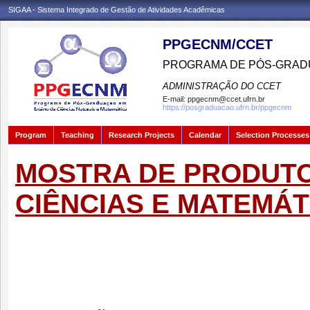
SIGAA - Sistema Integrado de Gestão de Atividades Acadêmicas
PPGECNM/CCET
PROGRAMA DE PÓS-GRADU
ADMINISTRAÇÃO DO CCET
E-mail:
ppgecnm@ccet.ufrn.br
https://posgraduacao.ufrn.br/ppgecnm
Program
Teaching
Research Projects
Calendar
Selection Processes
MOSTRA DE PRODUTO
CIÊNCIAS E MATEMÁT