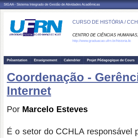
SIGAA - Sistema Integrado de Gestão de Atividades Acadêmicas
CURSO DE HISTÓRIA / CC
CENTRO DE CIÊNCIAS HUMANAS,
http://www.graduacao.ufrn.br/historia.lic
Présentation
Enseignement
Calendrier
Projet Pédagogique de Cours
Coordenação - Gerênc
Internet
Por
Marcelo Esteves
É o setor do CCHLA responsável po